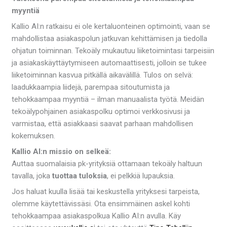
myyntiä
Kallio AI:n ratkaisu ei ole kertaluonteinen optimointi, vaan se
mahdollistaa asiakaspolun jatkuvan kehittämisen ja tiedolla
ohjatun toiminnan. Tekoäly mukautuu liiketoimintasi tarpeisiin
ja asiakaskäyttäytymiseen automaattisesti, jolloin se tukee
liiketoiminnan kasvua pitkällä aikavälillä. Tulos on selvä:
laadukkaampia liidejä, parempaa sitoutumista ja
tehokkaampaa myyntiä – ilman manuaalista työtä. Meidän
tekoälypohjainen asiakaspolku optimoi verkkosivusi ja
varmistaa, että asiakkaasi saavat parhaan mahdollisen
kokemuksen.
Kallio AI:n missio on selkeä:
Auttaa suomalaisia pk-yrityksiä ottamaan tekoäly haltuun
tavalla, joka
tuottaa tuloksia
, ei pelkkiä lupauksia.
Jos haluat kuulla lisää tai keskustella yrityksesi tarpeista,
olemme käytettävissäsi. Ota ensimmäinen askel kohti
tehokkaampaa asiakaspolkua Kallio AI:n avulla. Käy