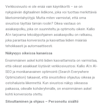
Verkkosivusto ei ole enää vain käyntikortti – se on
nykypäivän digitaalinen liidikone, joka voi tuottaa merkittäviä
liiketoimintahyötyjä. Mutta miten varmistat, että oma
sivustosi täyttää tämän roolin? Oikea vastaus on
asiakaspolku, joka on suunniteltu ja optimoitu oikein. Kallio
AI:n tarjoama tekoälypohjainen asiakaspolku on ratkaisu,
joka parantaa konversiota ja kasvattaa liidien määrää
tehokkaasti ja automaattisesti.
Näkyvyys oikeissa kanavissa
Ensimmäinen askel kohti liidien kasvattamista on varmistaa,
että oikeat asiakkaat löytävät verkkosivustosi. Kallio AI:n AI-
SEO ja monikanavainen optimointi (Search Everywhere
Optimization) takaavat, että sivustollesi ohjautuu oikeaa ja
ostohaluista liikennettä. Kun sivustosi näkyy oikeassa
paikassa, oikealle kohderyhmälle, on ensimmäinen askel
kohti konversiota otettu.
Sitouttaminen ja ohjaus – Personoitu sisältö