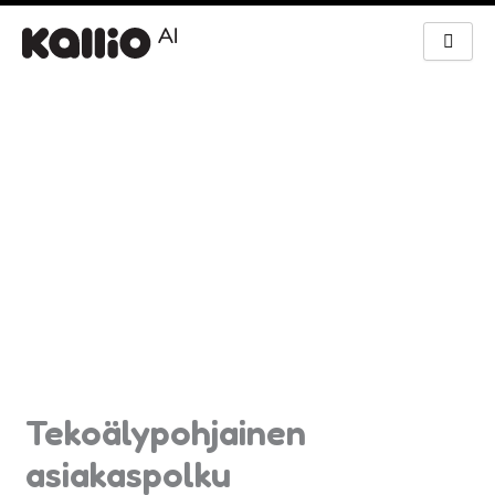
Siirry
sisältöön
Tekoälypohjainen
asiakaspolku