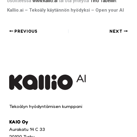
osoitteessa
www.kallio.ai
tai ota yhteyttä
Tino Tabelliin
.
Kallio.ai – Tekoäly käytännön hyödyksi – Open your AI
PREVIOUS
NEXT
Tekoälyn hyödyntämisen kumppani
KAIO Oy
Aurakatu 14 C 33
20100 Turku