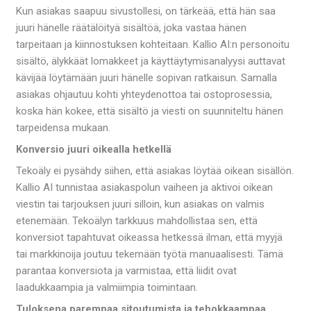
Kun asiakas saapuu sivustollesi, on tärkeää, että hän saa
juuri hänelle räätälöityä sisältöä, joka vastaa hänen
tarpeitaan ja kiinnostuksen kohteitaan. Kallio AI:n personoitu
sisältö, älykkäät lomakkeet ja käyttäytymisanalyysi auttavat
kävijää löytämään juuri hänelle sopivan ratkaisun. Samalla
asiakas ohjautuu kohti yhteydenottoa tai ostoprosessia,
koska hän kokee, että sisältö ja viesti on suunniteltu hänen
tarpeidensa mukaan.
Konversio juuri oikealla hetkellä
Tekoäly ei pysähdy siihen, että asiakas löytää oikean sisällön.
Kallio AI tunnistaa asiakaspolun vaiheen ja aktivoi oikean
viestin tai tarjouksen juuri silloin, kun asiakas on valmis
etenemään. Tekoälyn tarkkuus mahdollistaa sen, että
konversiot tapahtuvat oikeassa hetkessä ilman, että myyjä
tai markkinoija joutuu tekemään työtä manuaalisesti. Tämä
parantaa konversiota ja varmistaa, että liidit ovat
laadukkaampia ja valmiimpia toimintaan.
Tuloksena parempaa sitoutumista ja tehokkaampaa