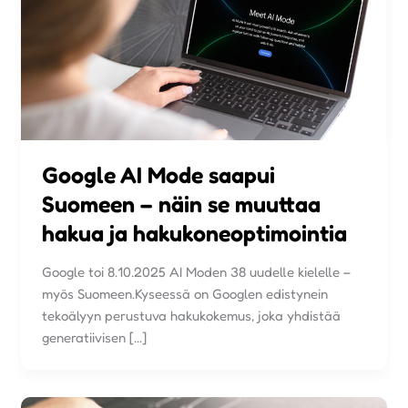
Google AI Mode saapui
Suomeen – näin se muuttaa
hakua ja hakukoneoptimointia
Google toi 8.10.2025 AI Moden 38 uudelle kielelle –
myös Suomeen.Kyseessä on Googlen edistynein
tekoälyyn perustuva hakukokemus, joka yhdistää
generatiivisen […]