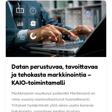
Datan perustuvaa, tavoittavaa
ja tehokasta markkinointia –
KAIO-toimintamalli
Markkinoinnin muuttunut pelikenttä Markkinointi on
viime vuosina monimutkaistunut huomattavasti.
Yritykset hyödyntävät yhtä aikaa useita kanavia:
hakukoneita, sosiaalisen median alustoja,