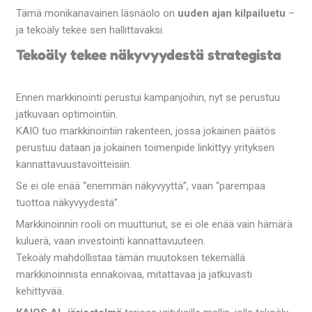
Tämä monikanavainen läsnäolo on
uuden ajan kilpailuetu
–
ja tekoäly tekee sen hallittavaksi.
Tekoäly tekee näkyvyydestä strategista
Ennen markkinointi perustui kampanjoihin, nyt se perustuu
jatkuvaan optimointiin.
KAIO tuo markkinointiin rakenteen, jossa jokainen päätös
perustuu dataan ja jokainen toimenpide linkittyy yrityksen
kannattavuustavoitteisiin.
Se ei ole enää “enemmän näkyvyyttä”, vaan “parempaa
tuottoa näkyvyydestä”.
Markkinoinnin rooli on muuttunut, se ei ole enää vain hämärä
kuluerä, vaan investointi kannattavuuteen.
Tekoäly mahdollistaa tämän muutoksen tekemällä
markkinoinnista ennakoivaa, mitattavaa ja jatkuvasti
kehittyvää.