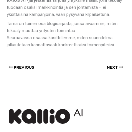
KAIOS AI -järjestelmä
tarjoaa yrityksille mallin, jolla tekoäly
tuodaan osaksi markkinointia ja sen johtamista – ei
yksittäisinä kampanjoina, vaan pysyvänä kilpailuetuna.
Tämä on toinen osa blogisarjasta, jossa avaamme, miten
tekoäly muuttaa yritysten toimintaa.
Seuraavassa osassa käsittelemme, miten suunnitelma
jalkautetaan kannattavasti konkreettisiksi toimenpiteiksi.
PREVIOUS
NEXT