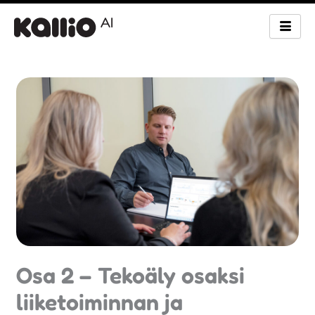
Siirry
sisältöön
Osa 2 – Tekoäly osaksi
liiketoiminnan ja