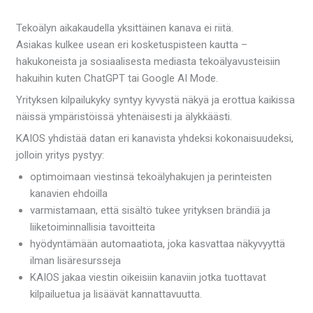
Tekoälyn aikakaudella yksittäinen kanava ei riitä.
Asiakas kulkee usean eri kosketuspisteen kautta –
hakukoneista ja sosiaalisesta mediasta tekoälyavusteisiin
hakuihin kuten ChatGPT tai Google AI Mode.
Yrityksen kilpailukyky syntyy kyvystä näkyä ja erottua kaikissa
näissä ympäristöissä yhtenäisesti ja älykkäästi.
KAIOS yhdistää datan eri kanavista yhdeksi kokonaisuudeksi,
jolloin yritys pystyy:
optimoimaan viestinsä tekoälyhakujen ja perinteisten
kanavien ehdoilla
varmistamaan, että sisältö tukee yrityksen brändiä ja
liiketoiminnallisia tavoitteita
hyödyntämään automaatiota, joka kasvattaa näkyvyyttä
ilman lisäresursseja
KAIOS jakaa viestin oikeisiin kanaviin jotka tuottavat
kilpailuetua ja lisäävät kannattavuutta.