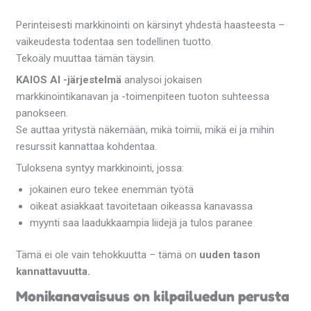
Perinteisesti markkinointi on kärsinyt yhdestä haasteesta –
vaikeudesta todentaa sen todellinen tuotto.
Tekoäly muuttaa tämän täysin.
KAIOS AI -järjestelmä
analysoi jokaisen
markkinointikanavan ja -toimenpiteen tuoton suhteessa
panokseen.
Se auttaa yritystä näkemään, mikä toimii, mikä ei ja mihin
resurssit kannattaa kohdentaa.
Tuloksena syntyy markkinointi, jossa:
jokainen euro tekee enemmän työtä
oikeat asiakkaat tavoitetaan oikeassa kanavassa
myynti saa laadukkaampia liidejä ja tulos paranee
Tämä ei ole vain tehokkuutta – tämä on
uuden tason
kannattavuutta.
Monikanavaisuus on kilpailuedun perusta